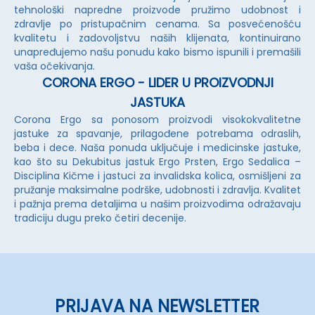
tehnološki napredne proizvode pružimo udobnost i
zdravlje po pristupačnim cenama. Sa posvećenošću
kvalitetu i zadovoljstvu naših klijenata, kontinuirano
unapređujemo našu ponudu kako bismo ispunili i premašili
vaša očekivanja.
CORONA ERGO - LIDER U PROIZVODNJI
JASTUKA
Corona Ergo sa ponosom proizvodi visokokvalitetne
jastuke za spavanje, prilagođene potrebama odraslih,
beba i dece. Naša ponuda uključuje i medicinske jastuke,
kao što su Dekubitus jastuk Ergo Prsten, Ergo Sedalica –
Disciplina Kičme i jastuci za invalidska kolica, osmišljeni za
pružanje maksimalne podrške, udobnosti i zdravlja. Kvalitet
i pažnja prema detaljima u našim proizvodima odražavaju
tradiciju dugu preko četiri decenije.
PRIJAVA NA NEWSLETTER