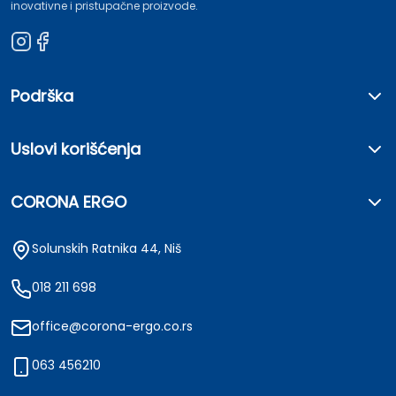
inovativne i pristupačne proizvode.
Podrška
Uslovi korišćenja
CORONA ERGO
Solunskih Ratnika 44, Niš
018 211 698
office@corona-ergo.co.rs
063 456210