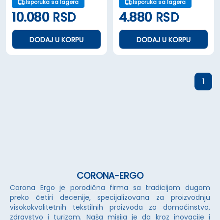
Isporuka sa lagera
Isporuka sa lagera
10.080
RSD
4.880
RSD
DODAJ U KORPU
DODAJ U KORPU
1
CORONA-ERGO
Corona Ergo je porodična firma sa tradicijom dugom
preko četiri decenije, specijalizovana za proizvodnju
visokokvalitetnih tekstilnih proizvoda za domaćinstvo,
zdravstvo i turizam. Naša misija je da kroz inovacije i