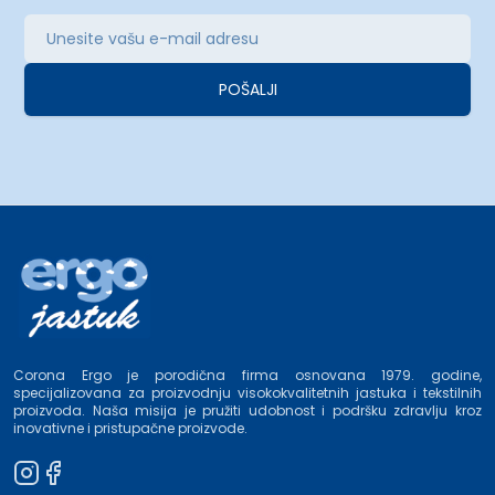
POŠALJI
Corona Ergo je porodična firma osnovana 1979. godine,
specijalizovana za proizvodnju visokokvalitetnih jastuka i tekstilnih
proizvoda. Naša misija je pružiti udobnost i podršku zdravlju kroz
inovativne i pristupačne proizvode.