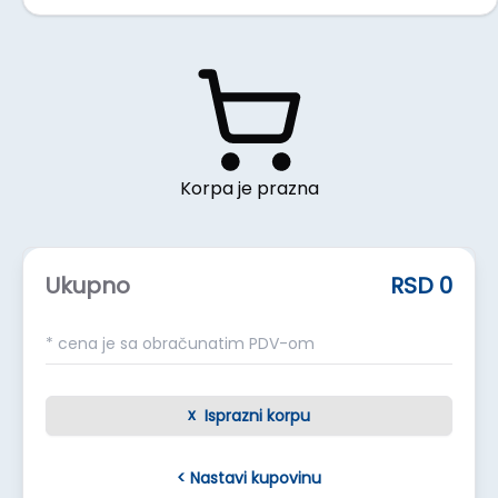
Korpa je prazna
Ukupno
RSD 0
* cena je sa obračunatim PDV-om
x
Isprazni korpu
<
Nastavi kupovinu