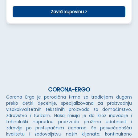
Završi kupovinu
>
CORONA-ERGO
Corona Ergo je porodična firma sa tradicijom dugom
preko četiri decenije, specijalizovana za proizvodnju
visokokvalitetnih tekstilnih proizvoda za domaćinstvo,
zdravstvo i turizam. Naša misija je da kroz inovacije i
tehnološki napredne proizvode pružimo udobnost i
zdravlje po pristupačnim cenama. Sa posvećenošću
kvalitetu i zadovoljstvu naših klijenata, kontinuirano