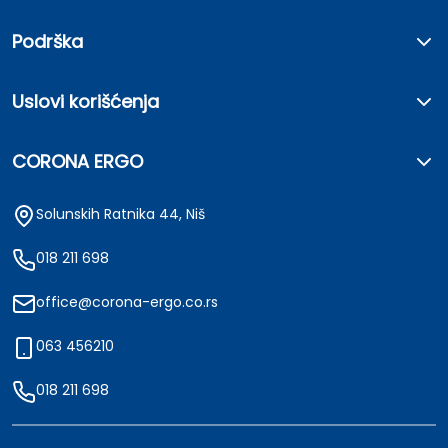
Podrška
Uslovi korišćenja
CORONA ERGO
Solunskih Ratnika 44, Niš
018 211 698
office@corona-ergo.co.rs
063 456210
018 211 698