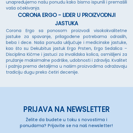
unapređujemo našu ponudu kako bismo ispunili i premašili
vaša očekivanja.
CORONA ERGO - LIDER U PROIZVODNJI
JASTUKA
Corona Ergo sa ponosom proizvodi visokokvalitetne
jastuke za spavanje, prilagođene potrebama odraslih,
beba i dece. Naša ponuda uključuje i medicinske jastuke,
kao što su Dekubitus jastuk Ergo Prsten, Ergo Sedalica –
Disciplina Kičme i jastuci za invalidska kolica, osmišljeni za
pružanje maksimalne podrške, udobnosti i zdravlja. Kvalitet
i pažnja prema detaljima u našim proizvodima odražavaju
tradiciju dugu preko četiri decenije.
PRIJAVA NA NEWSLETTER
Želite da budete u toku s novostima i
ponudama? Prijavite se na naš newsletter!