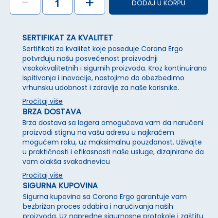
-
+
DODAJ U KORPU
SERTIFIKAT ZA KVALITET
Sertifikati za kvalitet koje poseduje Corona Ergo
potvrđuju našu posvećenost proizvodnji
visokokvalitetnih i sigurnih proizvoda. Kroz kontinuirana
ispitivanja i inovacije, nastojimo da obezbedimo
vrhunsku udobnost i zdravlje za naše korisnike.
Pročitaj više
BRZA DOSTAVA
Brza dostava sa lagera omogućava vam da naručeni
proizvodi stignu na vašu adresu u najkraćem
mogućem roku, uz maksimalnu pouzdanost. Uživajte
u praktičnosti i efikasnosti naše usluge, dizajnirane da
vam olakša svakodnevicu
Pročitaj više
SIGURNA KUPOVINA
Sigurna kupovina sa Corona Ergo garantuje vam
bezbrižan proces odabira i naručivanja naših
proizvoda. Uz napredne sigurnosne protokole i zaštitu