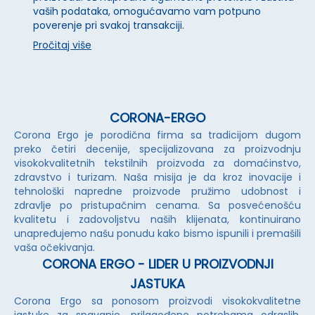
vaših podataka, omogućavamo vam potpuno
poverenje pri svakoj transakciji.
Pročitaj više
CORONA-ERGO
Corona Ergo je porodična firma sa tradicijom dugom
preko četiri decenije, specijalizovana za proizvodnju
visokokvalitetnih tekstilnih proizvoda za domaćinstvo,
zdravstvo i turizam. Naša misija je da kroz inovacije i
tehnološki napredne proizvode pružimo udobnost i
zdravlje po pristupačnim cenama. Sa posvećenošću
kvalitetu i zadovoljstvu naših klijenata, kontinuirano
unapređujemo našu ponudu kako bismo ispunili i premašili
vaša očekivanja.
CORONA ERGO - LIDER U PROIZVODNJI
JASTUKA
Corona Ergo sa ponosom proizvodi visokokvalitetne