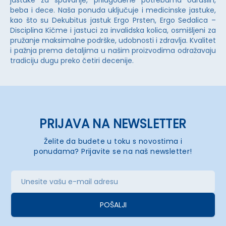
jastuke za spavanje, prilagođene potrebama odraslih,
beba i dece. Naša ponuda uključuje i medicinske jastuke,
kao što su Dekubitus jastuk Ergo Prsten, Ergo Sedalica –
Disciplina Kičme i jastuci za invalidska kolica, osmišljeni za
pružanje maksimalne podrške, udobnosti i zdravlja. Kvalitet
i pažnja prema detaljima u našim proizvodima odražavaju
tradiciju dugu preko četiri decenije.
PRIJAVA NA NEWSLETTER
Želite da budete u toku s novostima i
ponudama? Prijavite se na naš newsletter!
POŠALJI