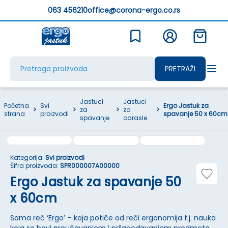
063 456210
office@corona-ergo.co.rs
PRETRAŽI
Jastuci
Jastuci
Početna
Svi
Ergo Jastuk za
>
>
za
>
za
>
strana
proizvodi
spavanje 50 x 60cm
spavanje
odrasle
Kategorija:
Svi proizvodi
Šifra proizvoda:
SPR000007A00000
Ergo Jastuk za spavanje 50
x 60cm
Sama reč ‘Ergo’ – koja potiče od reči ergonomija t.j. nauka