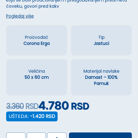
koja se bavi proučavanjem i prilagođavanjem predmeta
čoveku, govori pred kakv
Pogledaj više
Proizvođač
Tip
Corona Ergo
Jastuci
Veličina
Materijal navlake
50 x 60 cm
Damast – 100%
Pamuk
4.780
RSD
3.360
RSD
UŠTEDA:
-1.420
RSD