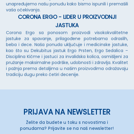
unapređujemo našu ponudu kako bismo ispunili i premašili
vaša očekivanja.
CORONA ERGO - LIDER U PROIZVODNJI
JASTUKA
Corona Ergo sa ponosom proizvodi visokokvalitetne
jastuke za spavanje, prilagođene potrebama odraslih,
beba i dece. Naša ponuda uključuje i medicinske jastuke,
kao što su Dekubitus jastuk Ergo Prsten, Ergo Sedalica –
Disciplina Kičme i jastuci za invalidska kolica, osmišljeni za
pružanje maksimalne podrške, udobnosti i zdravlja. Kvalitet
i pažnja prema detaljima u našim proizvodima odražavaju
tradiciju dugu preko četiri decenije.
PRIJAVA NA NEWSLETTER
Želite da budete u toku s novostima i
ponudama? Prijavite se na naš newsletter!