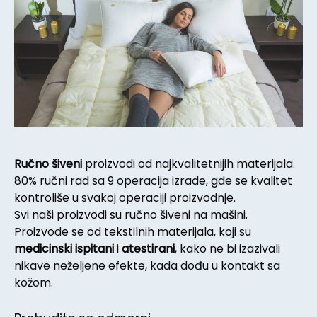
Ručno šiveni
proizvodi od najkvalitetnijih materijala.
80% ručni rad sa 9 operacija izrade, gde se kvalitet
kontroliše u svakoj operaciji proizvodnje.
Svi naši proizvodi su ručno šiveni na mašini.
Proizvode se od tekstilnih materijala, koji su
medicinski ispitani
i
atestirani
, kako ne bi izazivali
nikave neželjene efekte, kada dođu u kontakt sa
kožom.