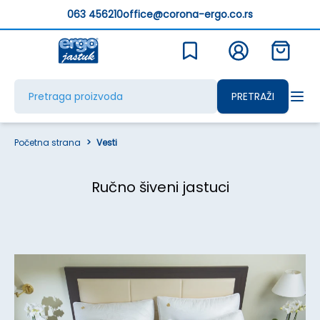
063 456210
office@corona-ergo.co.rs
PRETRAŽI
Početna strana
>
Vesti
Ručno šiveni jastuci