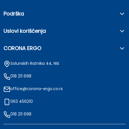
Podrška
Uslovi korišćenja
CORONA ERGO
Solunskih Ratnika 44, Niš
018 211 698
office@corona-ergo.co.rs
063 456210
018 211 698