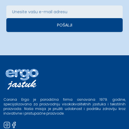
POŠALJI
Corona Ergo je porodična firma osnovana 1979. godine,
specijalizovana za proizvodnju visokokvalitetnih jastuka i tekstilnih
proizvoda. Naša misija je pružiti udobnost i podršku zdravlju kroz
inovativne i pristupačne proizvode.