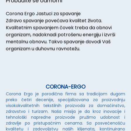
Probudite se odmorni
Corona Ergo Jastuci za spavanje
Zdravo spavanje povećava kvalitet života.
Kvalitetnim spavanjem čovek treba da obnovi
organizam, nadoknadi potrošenu energiju i izvrši
mentalnu obnovu. Takvo spavanje dovodi Vaš
organizam u duhovnu ravnotežu.
CORONA-ERGO
Corona Ergo je porodična firma sa tradicijom dugom
preko četiri decenije, specijalizovana za proizvodnju
visokokvalitetnih tekstilnih proizvoda za domaćinstvo,
zdravstvo i turizam. Naša misija je da kroz inovacije i
tehnološki napredne proizvode pružimo udobnost i
zdravlje po pristupačnim cenama. Sa posvećenošću
kvalitetu i zadovoljstvu naših klijenata, kontinuirano