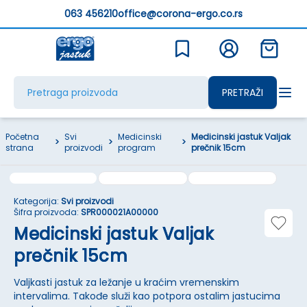
063 456210
office@corona-ergo.co.rs
PRETRAŽI
Početna
Svi
Medicinski
Medicinski jastuk Valjak
>
>
>
strana
proizvodi
program
prečnik 15cm
Kategorija:
Svi proizvodi
Šifra proizvoda:
SPR000021A00000
Medicinski jastuk Valjak
prečnik 15cm
Valjkasti jastuk za ležanje u kraćim vremenskim
intervalima. Takođe služi kao potpora ostalim jastucima