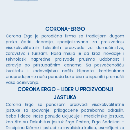
CORONA-ERGO
Corona Ergo je porodična firma sa tradicijom dugom
preko četiri decenije, specijalizovana za proizvodnju
visokokvalitetnih tekstilnih proizvoda za domaćinstvo,
zdravstvo i turizam. Naša misija je da kroz inovacije i
tehnološki napredne proizvode pružimo udobnost i
zdravlje po pristupačnim cenama. Sa posvećenošću
kvalitetu i zadovoljstvu naših klijenata, kontinuirano
unapređujemo našu ponudu kako bismo ispunili i premašili
vaša očekivanja.
CORONA ERGO - LIDER U PROIZVODNJI
JASTUKA
Corona Ergo sa ponosom proizvodi visokokvalitetne
jastuke za spavanje, prilagođene potrebama odraslih,
beba i dece. Naša ponuda uključuje i medicinske jastuke,
kao što su Dekubitus jastuk Ergo Prsten, Ergo Sedalica –
Disciplina Kičme i jastuci za invalidska kolica, osmišljeni za