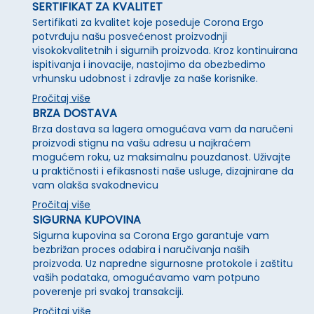
SERTIFIKAT ZA KVALITET
Sertifikati za kvalitet koje poseduje Corona Ergo
potvrđuju našu posvećenost proizvodnji
visokokvalitetnih i sigurnih proizvoda. Kroz kontinuirana
ispitivanja i inovacije, nastojimo da obezbedimo
vrhunsku udobnost i zdravlje za naše korisnike.
Pročitaj više
BRZA DOSTAVA
Brza dostava sa lagera omogućava vam da naručeni
proizvodi stignu na vašu adresu u najkraćem
mogućem roku, uz maksimalnu pouzdanost. Uživajte
u praktičnosti i efikasnosti naše usluge, dizajnirane da
vam olakša svakodnevicu
Pročitaj više
SIGURNA KUPOVINA
Sigurna kupovina sa Corona Ergo garantuje vam
bezbrižan proces odabira i naručivanja naših
proizvoda. Uz napredne sigurnosne protokole i zaštitu
vaših podataka, omogućavamo vam potpuno
poverenje pri svakoj transakciji.
Pročitaj više