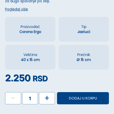
za dugo spavanje po želji.
Pogledaj više
Proizvođač
Tip
Corona Ergo
Jastuci
Veličina
Prečnik
40 x 15 cm
Ø 15 cm
2.250
RSD
-
+
DODAJ U KORPU