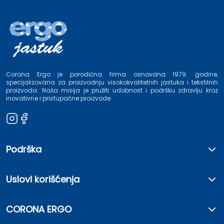
Corona Ergo je porodična firma osnovana 1979. godine,
specijalizovana za proizvodnju visokokvalitetnih jastuka i tekstilnih
proizvoda. Naša misija je pružiti udobnost i podršku zdravlju kroz
inovativne i pristupačne proizvode.
Podrška
Uslovi korišćenja
CORONA ERGO