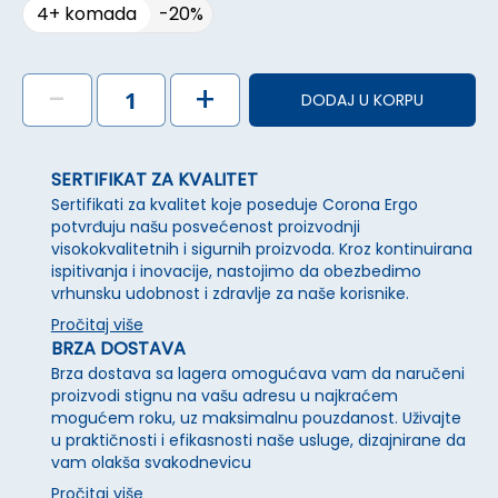
4+ komada
-
20
%
-
+
DODAJ U KORPU
SERTIFIKAT ZA KVALITET
Sertifikati za kvalitet koje poseduje Corona Ergo
potvrđuju našu posvećenost proizvodnji
visokokvalitetnih i sigurnih proizvoda. Kroz kontinuirana
ispitivanja i inovacije, nastojimo da obezbedimo
vrhunsku udobnost i zdravlje za naše korisnike.
Pročitaj više
BRZA DOSTAVA
Brza dostava sa lagera omogućava vam da naručeni
proizvodi stignu na vašu adresu u najkraćem
mogućem roku, uz maksimalnu pouzdanost. Uživajte
u praktičnosti i efikasnosti naše usluge, dizajnirane da
vam olakša svakodnevicu
Pročitaj više