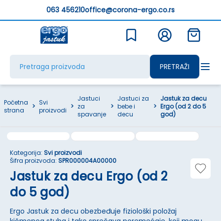
063 456210
office@corona-ergo.co.rs
PRETRAŽI
Jastuci
Jastuci za
Jastuk za decu
Početna
Svi
>
>
za
>
bebe i
>
Ergo (od 2 do 5
strana
proizvodi
spavanje
decu
god)
Kategorija:
Svi proizvodi
Šifra proizvoda:
SPR000004A00000
Jastuk za decu Ergo (od 2
do 5 god)
Ergo Jastuk za decu obezbeđuje fiziološki položaj