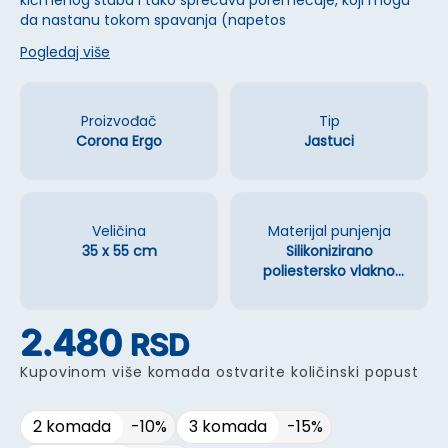
kičmenog stuba i tako sprečava poremećaje, koji mogu
da nastanu tokom spavanja (napetos
Pogledaj više
Proizvođač
Tip
Corona Ergo
Jastuci
Veličina
Materijal punjenja
35 x 55 cm
Silikonizirano
poliestersko vlakno
(PES)
2.480
RSD
Kupovinom više komada ostvarite količinski popust
2 komada
-
10
%
3 komada
-
15
%