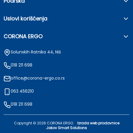
Podrška
Uslovi korišćenja
CORONA ERGO
Solunskih Ratnika 44, Niš
018 211 698
office@corona-ergo.co.rs
063 456210
018 211 698
Copyright ©
2026
CORONA ERGO.
Izrada web prodavnice
Jakov Smart Solutions