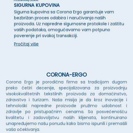
SIGURNA KUPOVINA
Sigurna kupovina sa Corona Ergo garantuje vam
bezbrižan proces odabira i naručivanja naših
proizvoda. Uz napredne sigurnosne protokole i zaštitu
vaših podataka, omogućavamo vam potpuno
poverenje pri svakoj transakciji.
Pročitaj više
CORONA-ERGO
Corona Ergo je porodična firma sa tradicijom dugom
preko četiri decenije, specijalizovana za proizvodnju
visokokvalitetnih tekstilnih proizvoda za domaćinstvo,
zdravstvo i turizam. Naša misija je da kroz inovacije i
tehnološki napredne proizvode pružimo udobnost i
zdravlje po pristupačnim cenama. Sa posvećenošću
kvalitetu i zadovoljstvu naših klijenata, kontinuirano
unapređujemo našu ponudu kako bismo ispunili i premašili
vaša očekivanja.