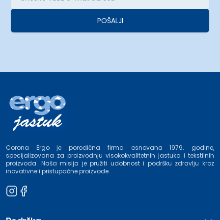
POŠALJI
Corona Ergo je porodična firma osnovana 1979. godine,
specijalizovana za proizvodnju visokokvalitetnih jastuka i tekstilnih
proizvoda. Naša misija je pružiti udobnost i podršku zdravlju kroz
inovativne i pristupačne proizvode.