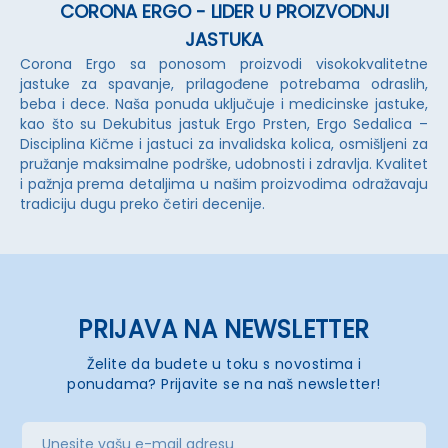
CORONA ERGO - LIDER U PROIZVODNJI
JASTUKA
Corona Ergo sa ponosom proizvodi visokokvalitetne
jastuke za spavanje, prilagođene potrebama odraslih,
beba i dece. Naša ponuda uključuje i medicinske jastuke,
kao što su Dekubitus jastuk Ergo Prsten, Ergo Sedalica –
Disciplina Kičme i jastuci za invalidska kolica, osmišljeni za
pružanje maksimalne podrške, udobnosti i zdravlja. Kvalitet
i pažnja prema detaljima u našim proizvodima odražavaju
tradiciju dugu preko četiri decenije.
PRIJAVA NA NEWSLETTER
Želite da budete u toku s novostima i
ponudama? Prijavite se na naš newsletter!