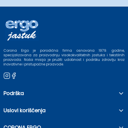
Corona Ergo je porodična firma osnovana 1979. godine,
specijalizovana za proizvodnju visokokvalitetnih jastuka i tekstilnih
proizvoda. Naša misija je pružiti udobnost i podršku zdravlju kroz
inovativne i pristupačne proizvode.
Podrška
Uslovi korišćenja
CORONA ERGO