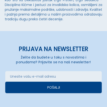
kao što su Dekubitus jastuk Ergo Prsten, Ergo Sedalica –
Disciplina Kičme i jastuci za invalidska kolica, osmišljeni za
pružanje maksimalne podrške, udobnosti i zdravlja. Kvalitet
i pažnja prema detaljima u našim proizvodima odražavaju
tradiciju dugu preko četiri decenije.
PRIJAVA NA NEWSLETTER
Želite da budete u toku s novostima i
ponudama? Prijavite se na naš newsletter!
POŠALJI