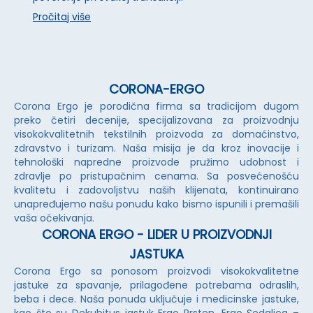
Pročitaj više
CORONA-ERGO
Corona Ergo je porodična firma sa tradicijom dugom
preko četiri decenije, specijalizovana za proizvodnju
visokokvalitetnih tekstilnih proizvoda za domaćinstvo,
zdravstvo i turizam. Naša misija je da kroz inovacije i
tehnološki napredne proizvode pružimo udobnost i
zdravlje po pristupačnim cenama. Sa posvećenošću
kvalitetu i zadovoljstvu naših klijenata, kontinuirano
unapređujemo našu ponudu kako bismo ispunili i premašili
vaša očekivanja.
CORONA ERGO - LIDER U PROIZVODNJI
JASTUKA
Corona Ergo sa ponosom proizvodi visokokvalitetne
jastuke za spavanje, prilagođene potrebama odraslih,
beba i dece. Naša ponuda uključuje i medicinske jastuke,