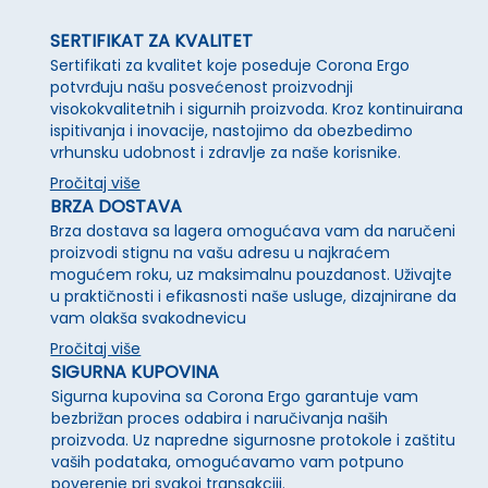
SERTIFIKAT ZA KVALITET
Sertifikati za kvalitet koje poseduje Corona Ergo
potvrđuju našu posvećenost proizvodnji
visokokvalitetnih i sigurnih proizvoda. Kroz kontinuirana
ispitivanja i inovacije, nastojimo da obezbedimo
vrhunsku udobnost i zdravlje za naše korisnike.
Pročitaj više
BRZA DOSTAVA
Brza dostava sa lagera omogućava vam da naručeni
proizvodi stignu na vašu adresu u najkraćem
mogućem roku, uz maksimalnu pouzdanost. Uživajte
u praktičnosti i efikasnosti naše usluge, dizajnirane da
vam olakša svakodnevicu
Pročitaj više
SIGURNA KUPOVINA
Sigurna kupovina sa Corona Ergo garantuje vam
bezbrižan proces odabira i naručivanja naših
proizvoda. Uz napredne sigurnosne protokole i zaštitu
vaših podataka, omogućavamo vam potpuno
poverenje pri svakoj transakciji.