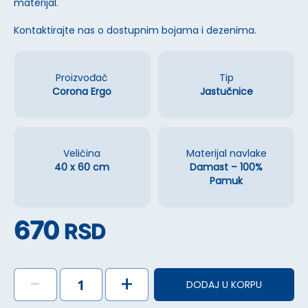
materijal.
Kontaktirajte nas o dostupnim bojama i dezenima.
Proizvođač
Tip
Corona Ergo
Jastučnice
Veličina
Materijal navlake
40 x 60 cm
Damast – 100%
Pamuk
670
RSD
-
+
DODAJ U KORPU