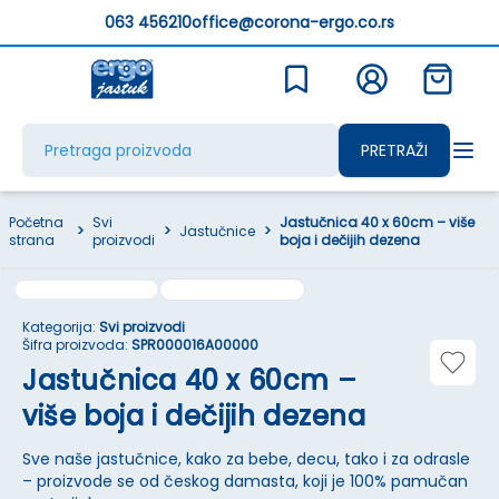
063 456210
office@corona-ergo.co.rs
PRETRAŽI
Početna
Svi
Jastučnica 40 x 60cm – više
>
>
Jastučnice
>
strana
proizvodi
boja i dečijih dezena
Kategorija:
Svi proizvodi
Šifra proizvoda:
SPR000016A00000
Jastučnica 40 x 60cm –
više boja i dečijih dezena
Sve naše jastučnice, kako za bebe, decu, tako i za odrasle
– proizvode se od českog damasta, koji je 100% pamučan